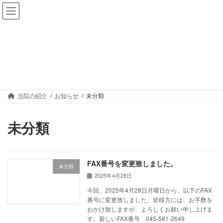
コ
ナ
ン
ビ
テ
ゲ
ン
ー
ツ
シ
お知らせ
へ
ョ
ス
ン
キ
に
ッ
移
当院の紹介
お知らせ
未分類
プ
動
未分類
FAX番号を変更致しました。
未分類
2025年4月28日
今回、2025年4月28日月曜日から、以下のFAX
番号に変更致しました。皆様方には、お手数を
おかけ致しますが、よろしくお願い申し上げま
す。新しいFAX番号 045-581-2649