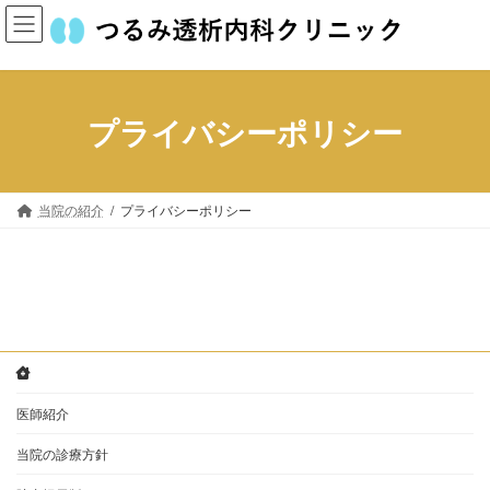
コ
ナ
ン
ビ
テ
ゲ
ン
ー
ツ
シ
プライバシーポリシー
へ
ョ
ス
ン
キ
に
ッ
移
当院の紹介
プライバシーポリシー
プ
動
医師紹介
当院の診療方針